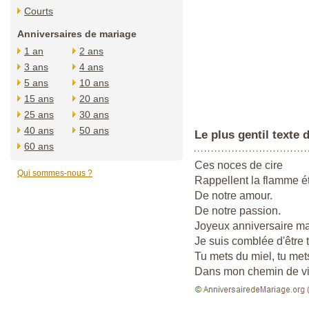
Courts
Anniversaires de mariage
1 an
2 ans
3 ans
4 ans
5 ans
10 ans
15 ans
20 ans
25 ans
30 ans
40 ans
50 ans
Le plus gentil texte 
60 ans
Ces noces de cire
Qui sommes-nous ?
Rappellent la flamme é
De notre amour.
De notre passion.
Joyeux anniversaire m
Je suis comblée d'être 
Tu mets du miel, tu met
Dans mon chemin de vi