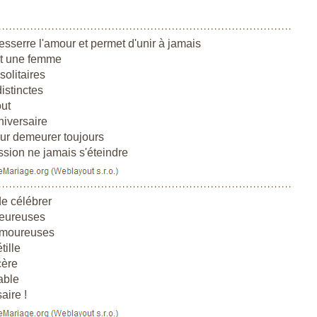
esserre l'amour et permet d'unir à jamais
t une femme
olitaires
istinctes
out
niversaire
ur demeurer toujours
ssion ne jamais s'éteindre
de célébrer
eureuses
amoureuses
tille
cère
able
aire !