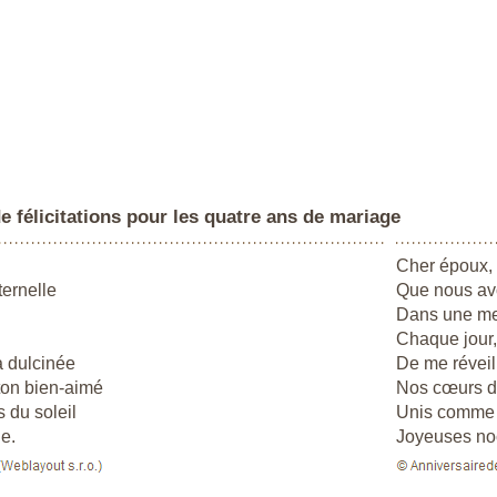
de félicitations pour les quatre ans de mariage
Cher époux, 
ternelle
Que nous av
Dans une mer
Chaque jour,
a dulcinée
De me réveill
ton bien-aimé
Nos cœurs 
s du soleil
Unis comme 
e.
Joyeuses noc