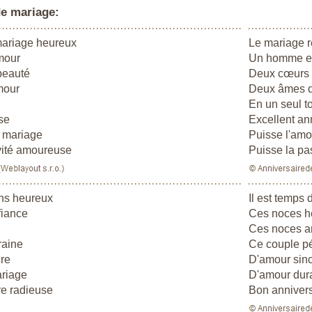
e mariage:
mariage heureux
Le mariage r
mour
Un homme e
beauté
Deux cœurs s
mour
Deux âmes d
En un seul t
se
Excellent an
e mariage
Puisse l'amo
vité amoureuse
Puisse la pa
ens heureux
Il est temps 
fiance
Ces noces h
Ces noces 
raine
Ce couple pé
re
D'amour sin
ariage
D'amour dur
re radieuse
Bon annivers